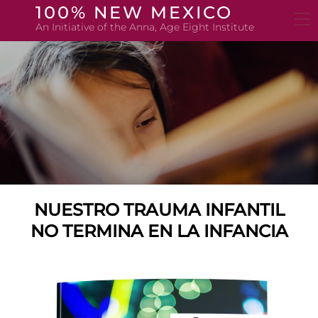
Skip
100% NEW MEXICO
to
An Initiative of the Anna, Age Eight Institute
content
NUESTRO TRAUMA INFANTIL
NO TERMINA EN LA INFANCIA